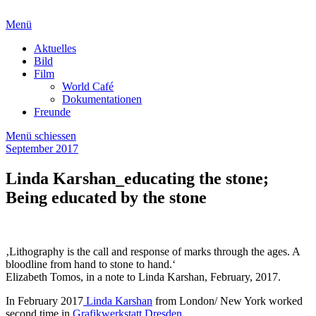
Menü
Aktuelles
Bild
Film
World Café
Dokumentationen
Freunde
Menü schiessen
September 2017
Linda Karshan_educating the stone;
Being educated by the stone
‚Lithography is the call and response of marks through the ages. A
bloodline from hand to stone to hand.‘
Elizabeth Tomos, in a note to Linda Karshan, February, 2017.
In February 2017
Linda Karshan
from London/ New York worked
second time in
Grafikwerkstatt Dresden
.